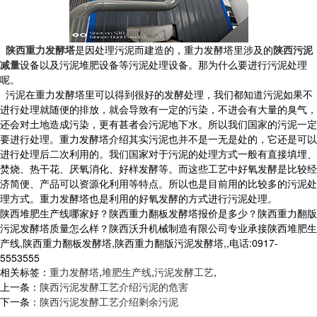
陕西重力发酵塔
是因处理污泥而建造的，重力发酵塔里涉及的
陕西污泥
减量
设备以及污泥堆肥设备等污泥处理设备。那为什么要进行污泥处理
呢。
污泥在重力发酵塔里可以得到很好的发酵处理，我们都知道污泥如果不
进行处理就随便的排放，就会导致有一定的污染，不进会有大量的臭气，
还会对土地造成污染，更有甚者会污泥地下水。所以我们国家的污泥一定
要进行处理。重力发酵塔介绍其实污泥也并不是一无是处的，它还是可以
进行处理后二次利用的。我们国家对于污泥的处理方式一般有直接填埋、
焚烧、热干花、厌氧消化、好样发酵等。而这些工艺中好氧发酵是比较经
济简便、产品可以资源化利用等特点。所以也是目前用的比较多的污泥处
理方式。重力发酵塔也是利用的好氧发酵的方式进行污泥处理。
陕西堆肥生产线哪家好？陕西重力翻板发酵塔报价是多少？陕西重力翻版
污泥发酵塔质量怎么样？陕西沃升机械制造有限公司专业承接陕西堆肥生
产线,陕西重力翻板发酵塔,陕西重力翻版污泥发酵塔,,电话:0917-
5553555
相关标签：
重力发酵塔
,
堆肥生产线
,
污泥发酵工艺
,
上一条：
陕西污泥发酵工艺介绍污泥的危害
下一条：
陕西污泥发酵工艺介绍剩余污泥