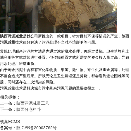
陕西污泥减量
是我公司新推出的一款项目，针对目前环保等情况的严查，
陕西
污泥减量
技术很好解决了污泥处理不当对环境影响等问题。
常规处理剩余污泥的方法是先通过浓缩脱水处理，再经过焚烧、卫生填埋和土
地利用等方式对其进行处置。但传统处置方式所需要的资金投入量过高，导致
污水处理厂难堪重负。
由于剩余污泥中含有有害化学物质、细菌、微生物、寄生虫及重金属等，处理
不当会造成严重后果。所以无论是卫生填埋还是焚烧，都会遇到选址困难等问
题，同时还存在二次污染的风险。
污泥减量技术是解决城市污水剩余污泥问题的重要途径之一。
相关标签：
上一条：
陕西污泥减量工艺
下一条：
陕西分仓料斗
筑巢ECMS
备案号：
陕ICPB备20003762号