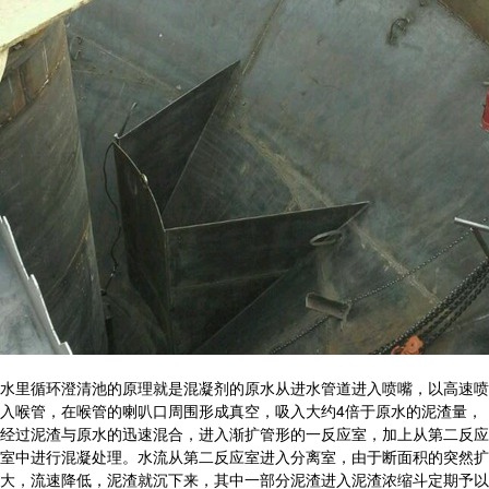
水里循环澄清池的原理就是混凝剂的原水从进水管道进入喷嘴，以高速喷
入喉管，在喉管的喇叭口周围形成真空，吸入大约4倍于原水的泥渣量，
经过泥渣与原水的迅速混合，进入渐扩管形的一反应室，加上从第二反应
室中进行混凝处理。水流从第二反应室进入分离室，由于断面积的突然扩
大，流速降低，泥渣就沉下来，其中一部分泥渣进入泥渣浓缩斗定期予以